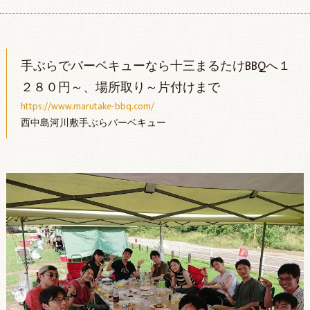
手ぶらでバーベキューなら十三まるたけBBQへ１
２８０円～、場所取り～片付けまで
https://www.marutake-bbq.com/
西中島河川敷手ぶらバーベキュー