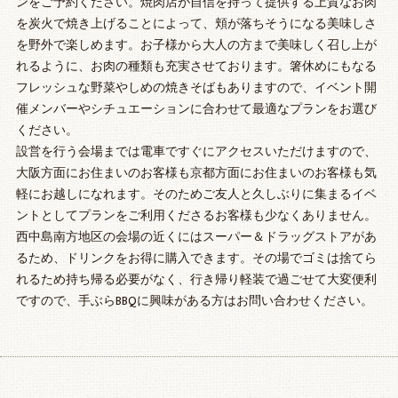
ンをご予約ください。焼肉店が自信を持って提供する上質なお肉
を炭火で焼き上げることによって、頬が落ちそうになる美味しさ
を野外で楽しめます。お子様から大人の方まで美味しく召し上が
れるように、お肉の種類も充実させております。箸休めにもなる
フレッシュな野菜やしめの焼きそばもありますので、イベント開
催メンバーやシチュエーションに合わせて最適なプランをお選び
ください。
設営を行う会場までは電車ですぐにアクセスいただけますので、
大阪方面にお住まいのお客様も京都方面にお住まいのお客様も気
軽にお越しになれます。そのためご友人と久しぶりに集まるイベ
ントとしてプランをご利用くださるお客様も少なくありません。
西中島南方地区の会場の近くにはスーパー＆ドラッグストアがあ
るため、ドリンクをお得に購入できます。その場でゴミは捨てら
れるため持ち帰る必要がなく、行き帰り軽装で過ごせて大変便利
ですので、手ぶらBBQに興味がある方はお問い合わせください。