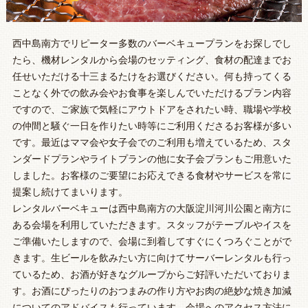
西中島南方でリピーター多数のバーベキュープランをお探しでし
たら、機材レンタルから会場のセッティング、食材の配達までお
任せいただける十三まるたけをお選びください。何も持ってくる
ことなく外での飲み会やお食事を楽しんでいただけるプラン内容
ですので、ご家族で気軽にアウトドアをされたい時、職場や学校
の仲間と騒ぐ一日を作りたい時等にご利用くださるお客様が多い
です。最近はママ会や女子会でのご利用も増えているため、スタ
ンダードプランやライトプランの他に女子会プランもご用意いた
しました。お客様のご要望にお応えできる食材やサービスを常に
提案し続けてまいります。
レンタルバーベキューは西中島南方の大阪淀川河川公園と南方に
ある会場を利用していただきます。スタッフがテーブルやイスを
ご準備いたしますので、会場に到着してすぐにくつろぐことがで
きます。生ビールを飲みたい方に向けてサーバーレンタルも行っ
ているため、お酒が好きなグループからご好評いただいておりま
す。お酒にぴったりのおつまみの作り方やお肉の絶妙な焼き加減