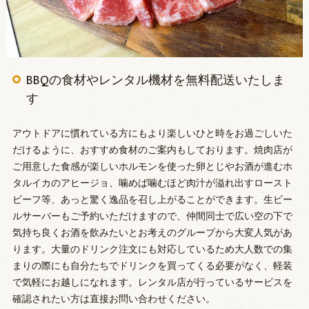
BBQの食材やレンタル機材を無料配送いたしま
す
アウトドアに慣れている方にもより楽しいひと時をお過ごしいた
だけるように、おすすめ食材のご案内もしております。焼肉店が
ご用意した食感が楽しいホルモンを使った卵とじやお酒が進むホ
タルイカのアヒージョ、噛めば噛むほど肉汁が溢れ出すロースト
ビーフ等、あっと驚く逸品を召し上がることができます。生ビー
ルサーバーもご予約いただけますので、仲間同士で広い空の下で
気持ち良くお酒を飲みたいとお考えのグループから大変人気があ
ります。大量のドリンク注文にも対応しているため大人数での集
まりの際にも自分たちでドリンクを買ってくる必要がなく、軽装
で気軽にお越しになれます。レンタル店が行っているサービスを
確認されたい方は直接お問い合わせください。