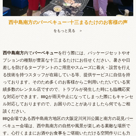
西中島南方のバーベキュー･十三まるたけのお客様の声
をもっと見る ＞
西中島南方
内で
バーベキュー
を行う際には、パッケージセットやオ
プションの種類が豊富な十三まるたけにお任せください。暑さや日
差しを防げるタープテントのご用意やスムーズに着火・設営を行え
る技術を持つスタッフが在籍している等、提供サービスに自信を持
っております。そのため多くのお客様からご利用いただいている実
績多数のレンタル店ですので、トラブルが発生した時にも臨機応変
な対応ができます。BBQが雨天中止になってしまった際にもキャンセ
ル対応しておりますので、お困りのことがありましたら何でもご相
談ください。
BBQ会場である西中島南方地区の大阪淀川河川公園と南方の花見
バー
ベキュー
会場は、
西中島南方
の自然や風景が楽しめる素敵な場所で
す。心行くままにお酒やお食事をご堪能いただける空間作りにも力