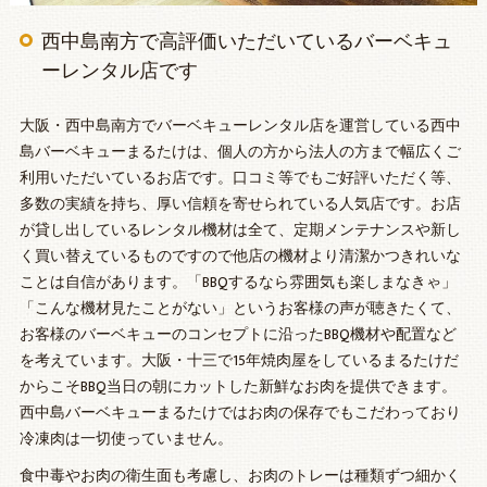
西中島南方で高評価いただいているバーベキュ
ーレンタル店です
大阪・西中島南方でバーベキューレンタル店を運営している西中
島バーベキューまるたけは、個人の方から法人の方まで幅広くご
利用いただいているお店です。口コミ等でもご好評いただく等、
多数の実績を持ち、厚い信頼を寄せられている人気店です。お店
が貸し出しているレンタル機材は全て、定期メンテナンスや新し
く買い替えているものですので他店の機材より清潔かつきれいな
ことは自信があります。「BBQするなら雰囲気も楽しまなきゃ」
「こんな機材見たことがない」というお客様の声が聴きたくて、
お客様のバーベキューのコンセプトに沿ったBBQ機材や配置など
を考えています。大阪・十三で15年焼肉屋をしているまるたけだ
からこそBBQ当日の朝にカットした新鮮なお肉を提供できます。
西中島バーベキューまるたけではお肉の保存でもこだわっており
冷凍肉は一切使っていません。
食中毒やお肉の衛生面も考慮し、お肉のトレーは種類ずつ細かく