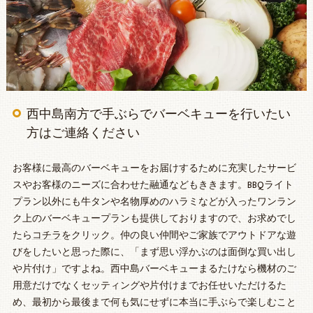
西中島南方で手ぶらでバーベキューを行いたい
方はご連絡ください
お客様に最高のバーベキューをお届けするために充実したサービ
スやお客様のニーズに合わせた融通などもききます。BBQライト
プラン以外にも牛タンや名物厚めのハラミなどが入ったワンラン
ク上のバーベキュープランも提供しておりますので、お求めでし
たら
コチラ
をクリック。仲の良い仲間やご家族でアウトドアな遊
びをしたいと思った際に、「まず思い浮かぶのは面倒な買い出し
や片付け」ですよね。西中島バーベキューまるたけなら機材のご
用意だけでなくセッティングや片付けまでお任せいただけるた
め、最初から最後まで何も気にせずに本当に手ぶらで楽しむこと