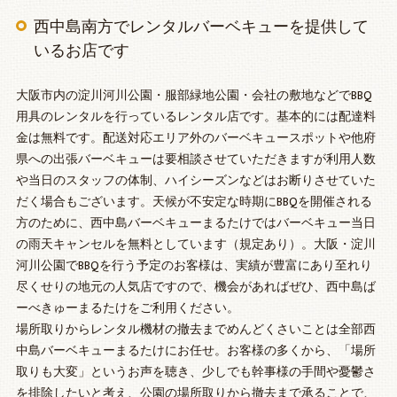
西中島南方でレンタルバーベキューを提供して
いるお店です
大阪市内の淀川河川公園・服部緑地公園・会社の敷地などでBBQ
用具のレンタルを行っているレンタル店です。基本的には配達料
金は無料です。配送対応エリア外のバーベキュースポットや他府
県への出張バーベキューは要相談させていただきますが利用人数
や当日のスタッフの体制、ハイシーズンなどはお断りさせていた
だく場合もございます。天候が不安定な時期にBBQを開催される
方のために、西中島バーベキューまるたけではバーベキュー当日
の雨天キャンセルを無料としています（規定あり）。大阪・淀川
河川公園でBBQを行う予定のお客様は、実績が豊富にあり至れり
尽くせりの地元の人気店ですので、機会があればぜひ、西中島ば
ーべきゅーまるたけをご利用ください。
場所取りからレンタル機材の撤去までめんどくさいことは全部西
中島バーベキューまるたけにお任せ。お客様の多くから、「場所
取りも大変」というお声を聴き、少しでも幹事様の手間や憂鬱さ
を排除したいと考え、公園の場所取りから撤去まで承ることで、