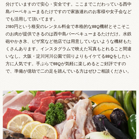
分けていますので安心・安全です。ここまでこだわっている西中
島バーベキューまるたけですので家族連れのお客様や女子会など
でも活用して頂いてます。
2180円という格安のレンタル料金で本格的なBBQ機材とそこそこ
のお肉が提供できるのは西中島バーベキューまるたけだけ。水鉄
砲やかき氷、ピザ窯など他店では用意していないような機材もた
くさんあります。インスタグラムで映えた写真もとれること間違
いなし。大阪・淀川河川公園で回りよりもイケてるBBQをしたい
方に人気です。手ぶらでBBQが気軽に楽しめるとご好評ですの
で、準備が億劫で二の足を踏んでいる方はぜひご相談ください。