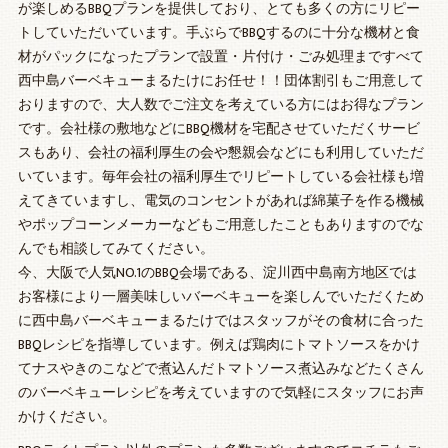
が楽しめるBBQプランを提供しており、とても多くの方にリピー
トしていただいています。手ぶらでBBQするのに十分な機材と食
材がパックになったプランで設置・片付け・ごみ処理まですべて
西中島バーベキューまるたけにお任せ！！団体割引もご用意して
おりますので、大人数でご注文を考えている方にはお得なプラン
です。会社様の敷地などにBBQ機材を宅配させていただくサービ
スもあり、会社の福利厚生の会や懇親会などにも利用していただ
いています。毎年会社の福利厚生でリピートしている会社様も増
えてきていますし、電気のコンセントがあれば綿菓子を作る機械
やポップコーンメーカーなどもご用意したこともありますのでな
んでも相談してみてください。
今、大阪で人気NO.1のBBQ会場である、淀川西中島南方地区では
お客様により一層美味しいバーベキューを楽しんでいただくため
に西中島バーベキューまるたけではスタッフがその食材に合った
BBQレシピを指導しています。例えば鶏肉にトマトソースをかけ
てナスやきのこなどで煮込んだトマトソース煮込みなどたくさん
のバーベキューレシピを考えていますので気軽にスタッフにお声
かけください。