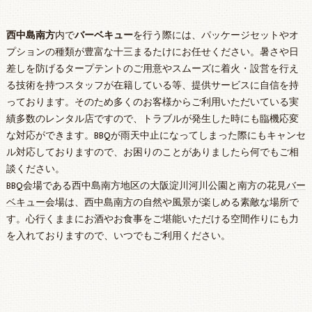
西中島南方
内で
バーベキュー
を行う際には、パッケージセットやオ
プションの種類が豊富な十三まるたけにお任せください。暑さや日
差しを防げるタープテントのご用意やスムーズに着火・設営を行え
る技術を持つスタッフが在籍している等、提供サービスに自信を持
っております。そのため多くのお客様からご利用いただいている実
績多数のレンタル店ですので、トラブルが発生した時にも臨機応変
な対応ができます。BBQが雨天中止になってしまった際にもキャンセ
ル対応しておりますので、お困りのことがありましたら何でもご相
談ください。
BBQ会場である西中島南方地区の大阪淀川河川公園と南方の花見
バー
ベキュー
会場は、
西中島南方
の自然や風景が楽しめる素敵な場所で
す。心行くままにお酒やお食事をご堪能いただける空間作りにも力
を入れておりますので、いつでもご利用ください。