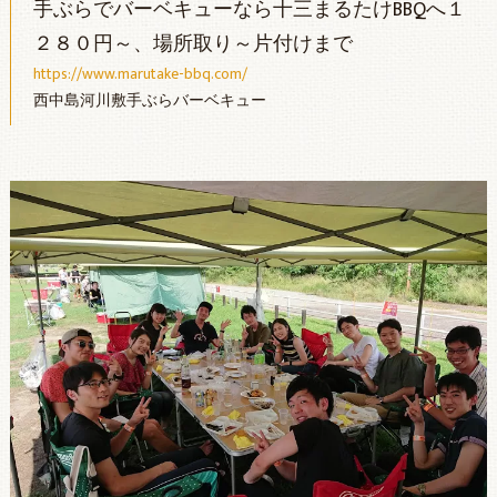
手ぶらでバーベキューなら十三まるたけBBQへ１
２８０円～、場所取り～片付けまで
https://www.marutake-bbq.com/
西中島河川敷手ぶらバーベキュー