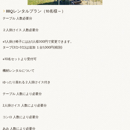
BBQレンタルプラン（10名様～）
テーブル 人数必要分
２人掛けイス 人数必要分
※1人掛け椅子にはお1人様300円で変更できます。
タープ(3㍍×3㍍)は追加 １台1,000円(税別)
※10名セットより受付可
機材レンタルについて
ゆったり座れる２人掛けイス付き
テーブル 人数により必要分
2人掛けイス 人数により必要分
コンロ 人数により必要分
あみ 人数により必要分