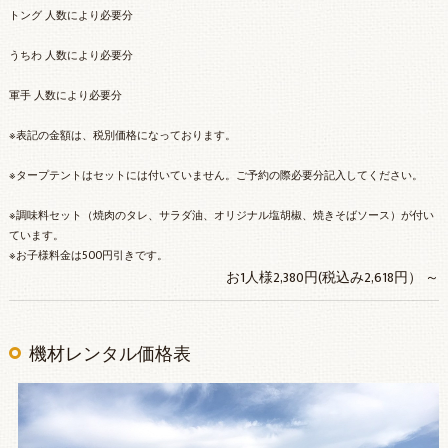
トング 人数により必要分
うちわ 人数により必要分
軍手 人数により必要分
※表記の金額は、税別価格になっております。
※タープテントはセットには付いていません。ご予約の際必要分記入してください。
※調味料セット（焼肉のタレ、サラダ油、オリジナル塩胡椒、焼きそばソース）が付い
ています。
※お子様料金は500円引きです。
お1人様2,380円(税込み2,618円） ～
機材レンタル価格表