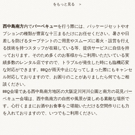
をもっと見る ＞
西中島南方
内で
バーベキュー
を行う際には、パッケージセットやオ
プションの種類が豊富な十三まるたけにお任せください。暑さや日
差しを防げるタープテントのご用意やスムーズに着火・設営を行え
る技術を持つスタッフが在籍している等、提供サービスに自信を持
っております。そのため多くのお客様からご利用いただいている実
績多数のレンタル店ですので、トラブルが発生した時にも臨機応変
な対応ができます。BBQが雨天中止になってしまった際にもキャンセ
ル対応しておりますので、お困りのことがありましたら何でもご相
談ください。
BBQ会場である西中島南方地区の大阪淀川河川公園と南方の花見
バー
ベキュー
会場は、
西中島南方
の自然や風景が楽しめる素敵な場所で
す。心行くままにお酒やお食事をご堪能いただける空間作りにも力
を入れておりますので、いつでもご利用ください。