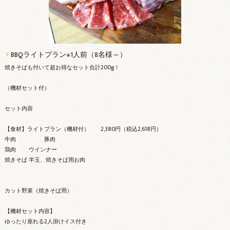
BBQライトプラン※1人前（8名様～）
焼きそばも付いて超お得なセット合計200g！
（機材セット付）
セット内容
【食材】ライトプラン（機材付） 2,380円（税込2,618円）
牛肉 豚肉
鶏肉 ウインナー
焼きそば 半玉、焼きそば用お肉
カット野菜（焼きそば用）
【機材セット内容】
ゆったり座れる2人掛けイス付き