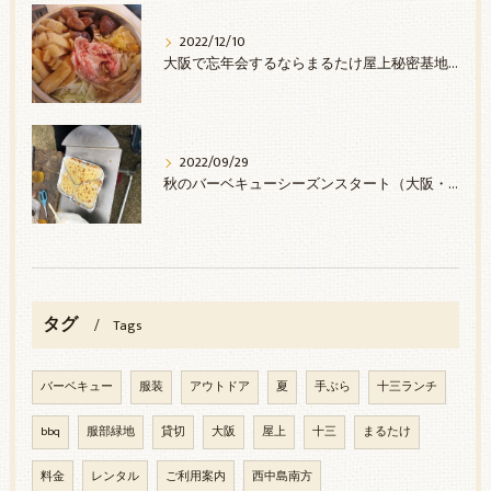
2022/12/10
大阪で忘年会するならまるたけ屋上秘密基地へ
2022/09/29
秋のバーベキューシーズンスタート（大阪・西中島）
タグ
Tags
バーベキュー
服装
アウトドア
夏
手ぶら
十三ランチ
bbq
服部緑地
貸切
大阪
屋上
十三
まるたけ
料金
レンタル
ご利用案内
西中島南方