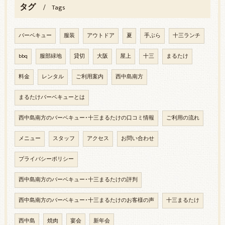
タグ
Tags
バーベキュー
服装
アウトドア
夏
手ぶら
十三ランチ
bbq
服部緑地
貸切
大阪
屋上
十三
まるたけ
料金
レンタル
ご利用案内
西中島南方
まるたけバーベキューとは
西中島南方のバーベキュー･十三まるたけの口コミ情報
ご利用の流れ
メニュー
スタッフ
アクセス
お問い合わせ
プライバシーポリシー
西中島南方のバーベキュー･十三まるたけの評判
西中島南方のバーベキュー･十三まるたけのお客様の声
十三まるたけ
西中島
焼肉
宴会
新年会