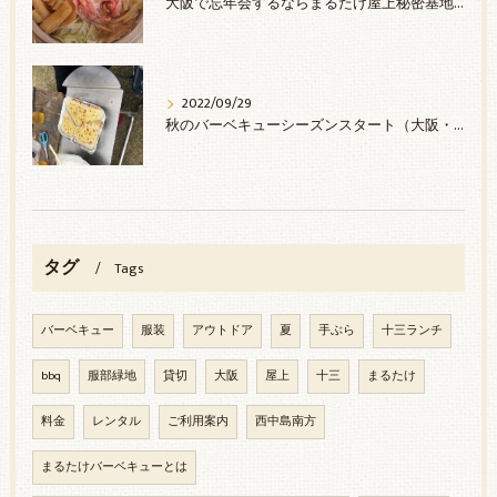
大阪で忘年会するならまるたけ屋上秘密基地へ
2022/09/29
秋のバーベキューシーズンスタート（大阪・西中島）
タグ
Tags
バーベキュー
服装
アウトドア
夏
手ぶら
十三ランチ
bbq
服部緑地
貸切
大阪
屋上
十三
まるたけ
料金
レンタル
ご利用案内
西中島南方
まるたけバーベキューとは